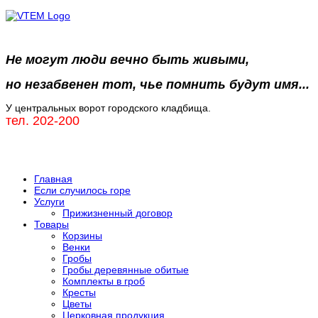
Не могут люди вечно быть живыми,
но незабвенен тот, чье помнить будут имя...
У центральных ворот городского кладбища.
тел. 202-200
Главная
Если случилось горе
Услуги
Прижизненный договор
Товары
Корзины
Венки
Гробы
Гробы деревянные обитые
Комплекты в гроб
Кресты
Цветы
Церковная продукция