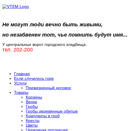
Не могут люди вечно быть живыми,
но незабвенен тот, чье помнить будут имя...
У центральных ворот городского кладбища.
тел. 202-200
Главная
Если случилось горе
Услуги
Прижизненный договор
Товары
Корзины
Венки
Гробы
Гробы деревянные обитые
Комплекты в гроб
Кресты
Цветы
Церковная продукция