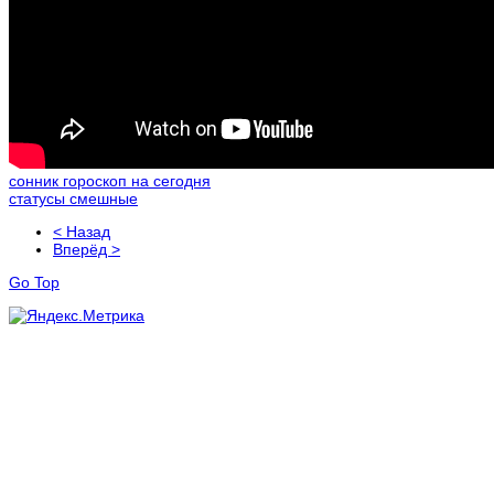
сонник гороскоп на сегодня
статусы смешные
< Назад
Вперёд >
Go Top