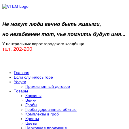
Не могут люди вечно быть живыми,
но незабвенен тот, чье помнить будут имя...
У центральных ворот городского кладбища.
тел. 202-200
Главная
Если случилось горе
Услуги
Прижизненный договор
Товары
Корзины
Венки
Гробы
Гробы деревянные обитые
Комплекты в гроб
Кресты
Цветы
Церковная продукция