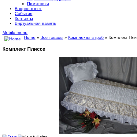
Памятники
Вопрос-ответ
События
Контакты
Виртуальная память
Mobile menu
Home
»
Все товары
»
Комплекты в гроб
» Комплект Пли
Комплект Плиссе