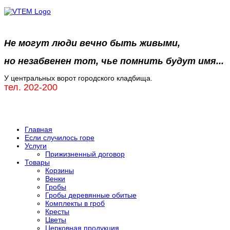
Не могут люди вечно быть живыми,
но незабвенен тот, чье помнить будут имя...
У центральных ворот городского кладбища.
тел. 202-200
Главная
Если случилось горе
Услуги
Прижизненный договор
Товары
Корзины
Венки
Гробы
Гробы деревянные обитые
Комплекты в гроб
Кресты
Цветы
Церковная продукция