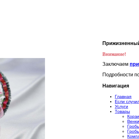
Прижизненный
Внимание!
Заключаем
при
Подробности по
Навигация
Главная
Если случи
Услуги
Товары
Корз
Венк
Гроб
Гроб
Компл