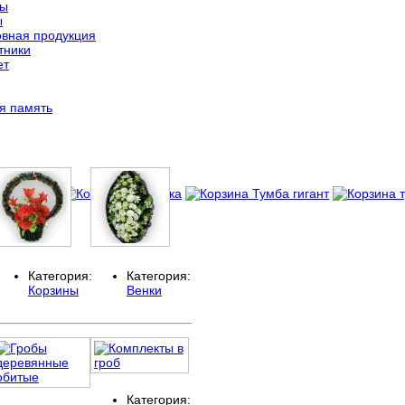
ты
ы
вная продукция
тники
ет
я память
Категория:
Категория:
Корзины
Венки
Категория: