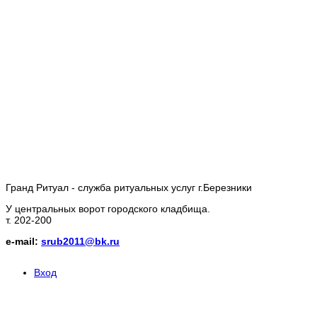
Гранд Ритуал - служба ритуальных услуг г.Березники
У центральных ворот городского кладбища.
т. 202-200
e-mail:
srub2011@bk.ru
Вход