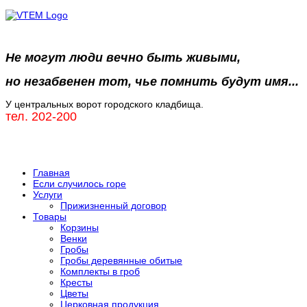
Не могут люди вечно быть живыми,
но незабвенен тот, чье помнить будут имя...
У центральных ворот городского кладбища.
тел. 202-200
Главная
Если случилось горе
Услуги
Прижизненный договор
Товары
Корзины
Венки
Гробы
Гробы деревянные обитые
Комплекты в гроб
Кресты
Цветы
Церковная продукция