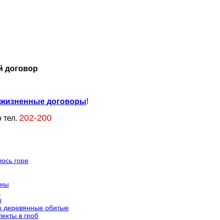
 договор
жизненные договоры
!
202-200
 тел.
лось горе
ины
и
ы
ы деревянные обитые
екты в гроб