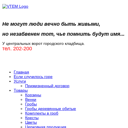
Не могут люди вечно быть живыми,
но незабвенен тот, чье помнить будут имя...
У центральных ворот городского кладбища.
тел. 202-200
Главная
Если случилось горе
Услуги
Прижизненный договор
Товары
Корзины
Венки
Гробы
Гробы деревянные обитые
Комплекты в гроб
Кресты
Цветы
Церковная продукция