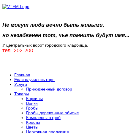
Не могут люди вечно быть живыми,
но незабвенен тот, чье помнить будут имя...
У центральных ворот городского кладбища.
тел. 202-200
Главная
Если случилось горе
Услуги
Прижизненный договор
Товары
Корзины
Венки
Гробы
Гробы деревянные обитые
Комплекты в гроб
Кресты
Цветы
Церковная продукция