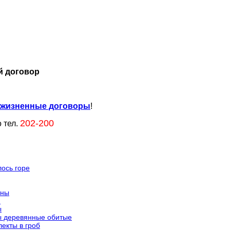
 договор
жизненные договоры
!
202-200
 тел.
лось горе
ины
и
ы
ы деревянные обитые
екты в гроб