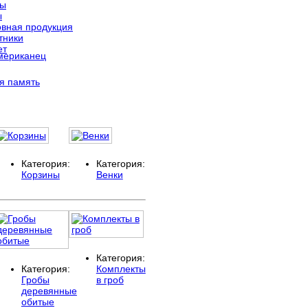
ты
ы
вная продукция
тники
ет
я память
Категория:
Категория:
Корзины
Венки
Категория:
Категория:
Комплекты
Гробы
в гроб
деревянные
обитые