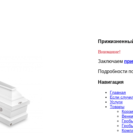
Прижизненный
Внимание!
Заключаем
при
Подробности по
Навигация
Главная
Если случи
Услуги
Товары
Корз
Венк
Гроб
Гроб
Компл