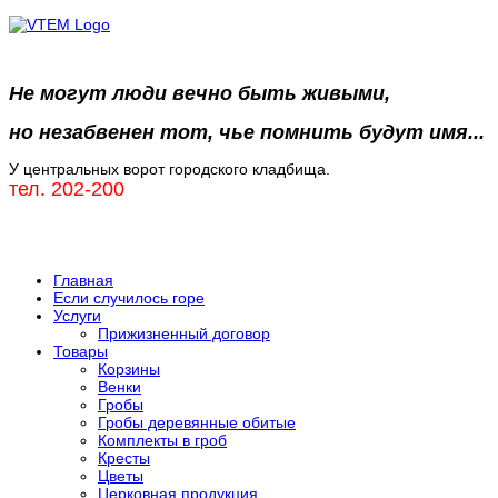
Не могут люди вечно быть живыми,
но незабвенен тот, чье помнить будут имя...
У центральных ворот городского кладбища.
тел. 202-200
Главная
Если случилось горе
Услуги
Прижизненный договор
Товары
Корзины
Венки
Гробы
Гробы деревянные обитые
Комплекты в гроб
Кресты
Цветы
Церковная продукция