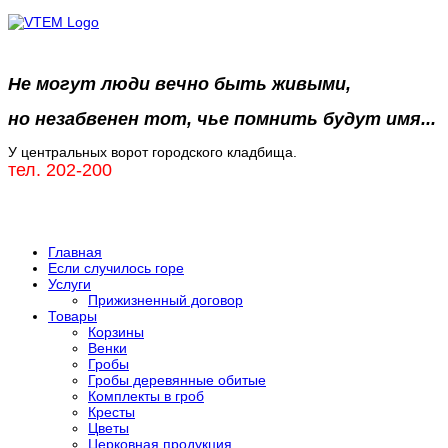
Не могут люди вечно быть живыми,
но незабвенен тот, чье помнить будут имя...
У центральных ворот городского кладбища.
тел. 202-200
Главная
Если случилось горе
Услуги
Прижизненный договор
Товары
Корзины
Венки
Гробы
Гробы деревянные обитые
Комплекты в гроб
Кресты
Цветы
Церковная продукция