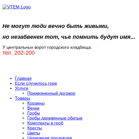
Не могут люди вечно быть живыми,
но незабвенен тот, чье помнить будут имя...
У центральных ворот городского кладбища.
тел. 202-200
Главная
Если случилось горе
Услуги
Прижизненный договор
Товары
Корзины
Венки
Гробы
Гробы деревянные обитые
Комплекты в гроб
Кресты
Цветы
Церковная продукция