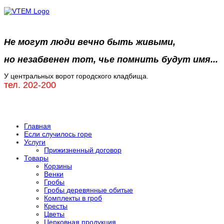
Не могут люди вечно быть живыми,
но незабвенен тот, чье помнить будут имя...
У центральных ворот городского кладбища.
тел. 202-200
Главная
Если случилось горе
Услуги
Прижизненный договор
Товары
Корзины
Венки
Гробы
Гробы деревянные обитые
Комплекты в гроб
Кресты
Цветы
Церковная продукция