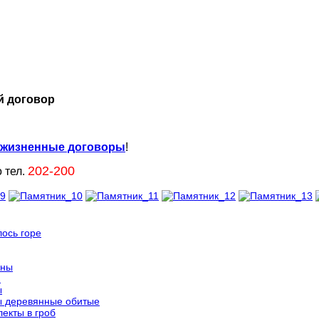
 договор
жизненные договоры
!
202-200
 тел.
лось горе
ины
и
ы
ы деревянные обитые
екты в гроб