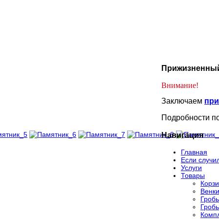
Прижизненный
Внимание!
Заключаем
при
Подробности по
Навигация
Главная
Если случи
Услуги
Товары
Корз
Венк
Гроб
Гроб
Компл