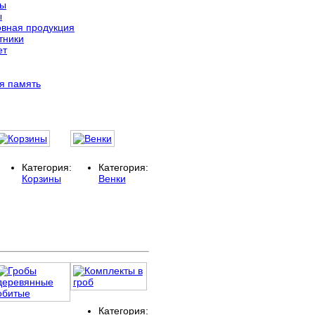
ты
ы
вная продукция
тники
ет
я память
Категория:
Категория:
Корзины
Венки
Категория: