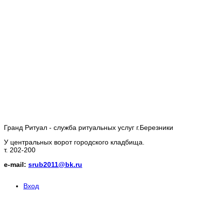
Гранд Ритуал - служба ритуальных услуг г.Березники
У центральных ворот городского кладбища.
т. 202-200
e-mail:
srub2011@bk.ru
Вход